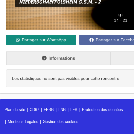
NIEDERSCHAEFFOLSHEIM C.S.M. - 2
Q1
14 - 21
Partager sur WhatsApp
Partager sur Faceb
Informations
Les statistiques ne sont pas visibles pour cette rencontre.
Plan du site
CD67
FFBB
LNB
LFB
Protection des données
Mentions Légales
Gestion des cookies