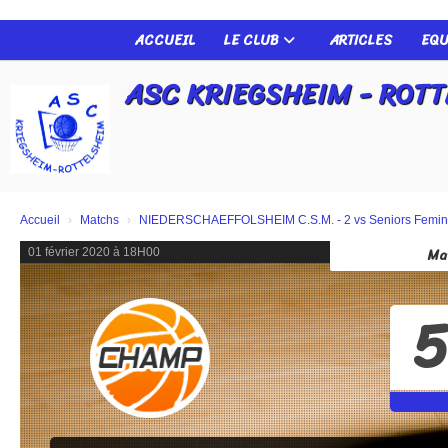
Panneau de gestion des cookies
ACCUEIL
LE CLUB
ARTICLES
EQU
ASC KRIEGSHEIM - ROT
Accueil
Matchs
NIEDERSCHAEFFOLSHEIM C.S.M. - 2 vs Seniors Femin
Ma
01 février 2020 à 18H00
5