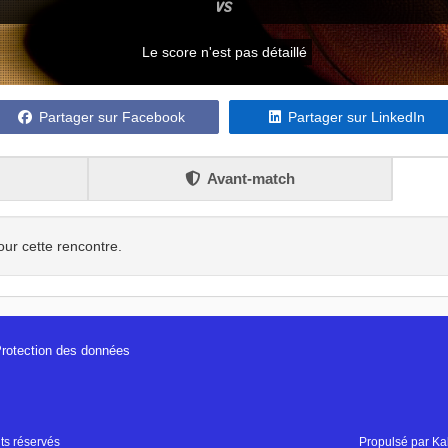
VS
Le score n'est pas détaillé
Partager sur Facebook
Partager sur LinkedIn
Avant-match
our cette rencontre.
rotection des données
ts réservés
Propulsé par
Kal