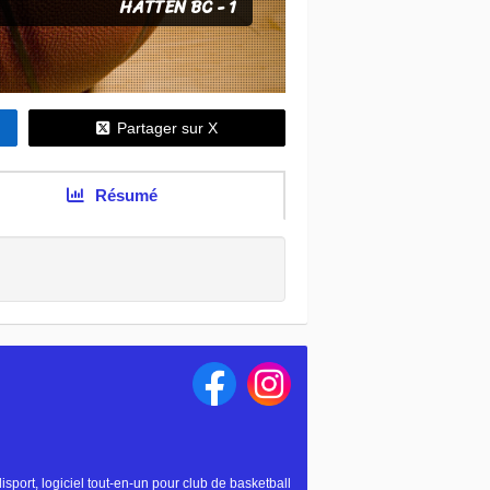
HATTEN BC - 1
Partager sur X
Résumé
isport, logiciel tout-en-un pour club de basketball