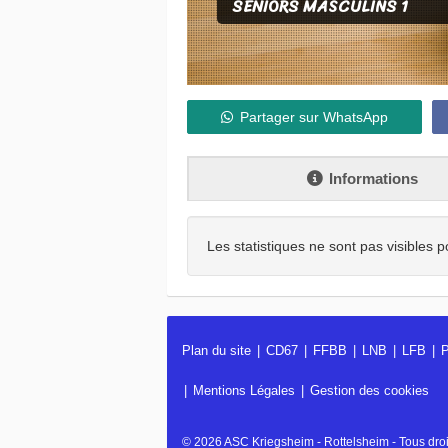
SENIORS MASCULINS 1
Partager sur WhatsApp
Informations
Les statistiques ne sont pas visibles p
Plan du site
CD67
FFBB
LNB
LFB
P
Mentions Légales
Gestion des cookies
© 2026 ASC Kriegsheim - Rottelsheim - Tous droi