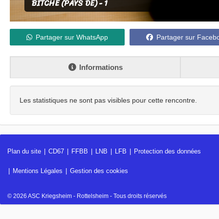
BITCHE (PAYS DE) - 1
Partager sur WhatsApp
Partager sur Faceb
Informations
Les statistiques ne sont pas visibles pour cette rencontre.
Plan du site
CD67
FFBB
LNB
LFB
Protection des données
Mentions Légales
Gestion des cookies
© 2026 ASC Kriegsheim - Rottelsheim - Tous droits réservés