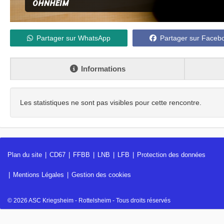
OHNHEIM
Partager sur WhatsApp
Partager sur Faceb
Informations
Les statistiques ne sont pas visibles pour cette rencontre.
Plan du site
CD67
FFBB
LNB
LFB
Protection des données
Mentions Légales
Gestion des cookies
© 2026 ASC Kriegsheim - Rottelsheim - Tous droits réservés