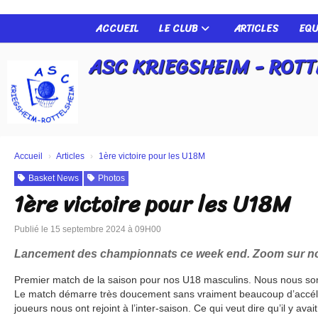
Panneau de gestion des cookies
ACCUEIL
LE CLUB
ARTICLES
EQU
ASC KRIEGSHEIM - ROT
Accueil
Articles
1ère victoire pour les U18M
Basket News
Photos
1ère victoire pour les U18M
Publié le 15 septembre 2024 à 09H00
Lancement des championnats ce week end. Zoom sur 
Premier match de la saison pour nos U18 masculins. Nous nous 
Le match démarre très doucement sans vraiment beaucoup d’accél
joueurs nous ont rejoint à l’inter-saison. Ce qui veut dire qu’il y ava