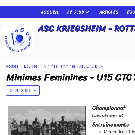
Panneau de gestion des cookies
ACCUEIL
LE CLUB
ARTICLES
EQU
ASC KRIEGSHEIM - ROT
Accueil
Equipes
Minimes Feminines - U15 CTC BKR
Minimes Feminines - U15 CTC
2020-2021
Championnat
(Départemental)
Entraînements
Mercredi de 19