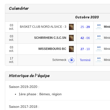
Calendrier
Octobre 2020
03
BASKET CLUB NORD ALSACE - 3
Min
25 -
29
oct.
03
SCHIRRHEIN C.S.C.SN
Min
42
- 06
oct.
03
WISSEMBOURG BC
Min
27
- 10
oct.
17
Schirmeck
Min
Terminé
oct.
Historique de l'équipe
Saison 2019-2020 :
1ère phase : 8èmes, région
Saison 2017-2018 :