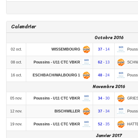
Calendrier
Octobre 2016
WISSEMBOURG
Pouss
02 oct.
37
- 14
Poussins - U11 CTC VBKR
SCHW
08 oct.
62
- 13
ESCHBACH/WALBOURG 1
Pouss
16 oct.
48
- 24
Novembre 2016
Poussins - U11 CTC VBKR
GRIE
05 nov.
34
- 30
BISCHWILLER
Pouss
12 nov.
37
- 34
Poussins - U11 CTC VBKR
HATT
19 nov.
52
- 35
Janvier 2017