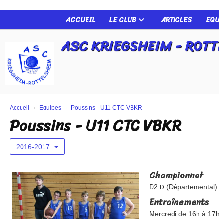
Panneau de gestion des cookies
ACCUEIL
LE CLUB
ARTICLES
EQU
ASC KRIEGSHEIM - ROT
Accueil
Equipes
Poussins - U11 CTC VBKR
Poussins - U11 CTC VBKR
2016-2017
Championnat
D2
(Départemental)
D
Entraînements
Mercredi de 16h à 17