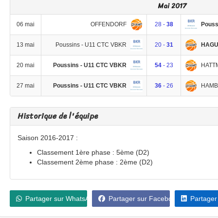
Mai 2017
OFFENDORF
Pouss
06 mai
28 -
38
Poussins - U11 CTC VBKR
HAGU
13 mai
20 -
31
Poussins - U11 CTC VBKR
HATT
20 mai
54
- 23
Poussins - U11 CTC VBKR
HAMB
27 mai
36
- 26
Historique de l'équipe
Saison 2016-2017 :
Classement 1ère phase : 5ème (D2)
Classement 2ème phase : 2ème (D2)
Partager sur WhatsApp
Partager sur Facebook
Partager