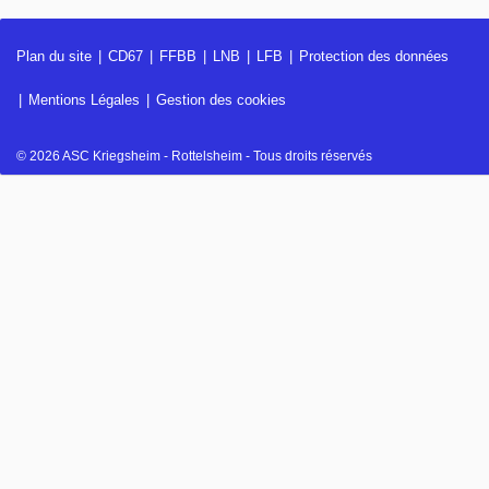
Plan du site
CD67
FFBB
LNB
LFB
Protection des données
Mentions Légales
Gestion des cookies
© 2026 ASC Kriegsheim - Rottelsheim - Tous droits réservés