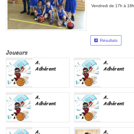
Vendredi de 17h à 18
Résultats
Joueurs
A.
A.
Adhérent
Adhérent
A.
A.
Adhérent
Adhérent
A.
A.