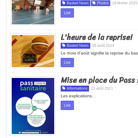
Basket News
Photos
18 février 2025
Lire
L'heure de la reprise!
Basket News
09 août 2024
Le mois d'août signifie la reprise du bas
Lire
Mise en place du Pass 
Informations
12 août 2021
Les explications...
Lire