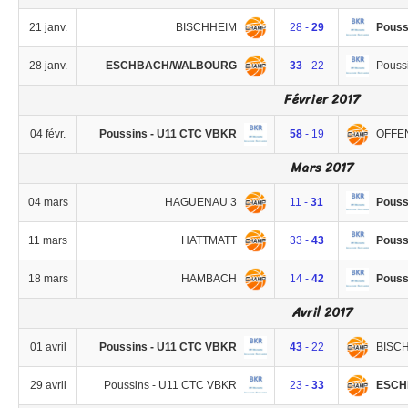
BISCHHEIM
Pouss
21 janv.
28 -
29
ESCHBACH/WALBOURG
Pouss
28 janv.
33
- 22
Février 2017
Poussins - U11 CTC VBKR
OFFE
04 févr.
58
- 19
Mars 2017
HAGUENAU 3
Pouss
04 mars
11 -
31
HATTMATT
Pouss
11 mars
33 -
43
HAMBACH
Pouss
18 mars
14 -
42
Avril 2017
Poussins - U11 CTC VBKR
BISC
01 avril
43
- 22
Poussins - U11 CTC VBKR
ESCH
29 avril
23 -
33